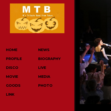
HOME
NEWS
PROFILE
BIOGRAPHY
DISCO
LIVE
MOVIE
MEDIA
GOODS
PHOTO
LINK