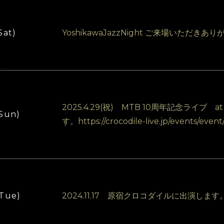
Sat)
YoshikawaJazzNight ご来場いただき
2025.4.29(祝) MTB 10周年記念ライ
(Sun)
す。https://crocodile-live.jp/events/even
(Tue)
2024.11.17 原宿クロコダイルに出演します。wi